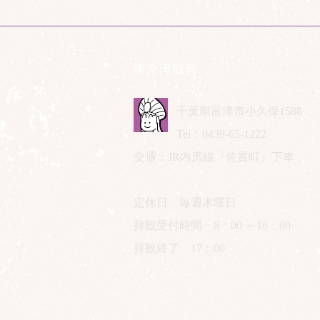
東京湾観音
千葉県富津市小久保1588
Tel：0439-65-1222
交通：JR内房線『佐貫町』下車
定休日 毎週木曜日
拝観受付時間 8：00 ～16：00
拝観終了 17：00