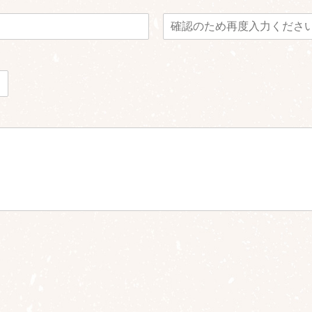
メ
ー
ル
ア
ド
レ
ス
を
確
認