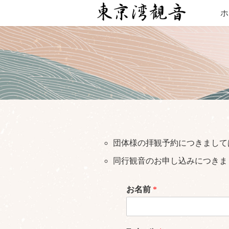
コ
ナ
ホ
ン
ビ
テ
ゲ
ン
ー
ツ
シ
へ
ョ
ス
ン
キ
に
ッ
移
プ
動
団体様の拝観予約につきまして
同行観音のお申し込みにつきま
お名前
*