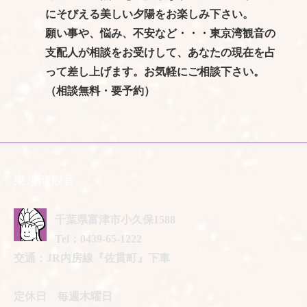
にそびえる美しい夕陽をお楽しみ下さい。
願い事や、悩み、不安など・・・東京湾観音の
支配人が相談をお受けして、あなたの現在を占
って差し上げます。お気軽にご相談下さい。
（相談無料・要予約）
東京湾観音
千葉県富津市小久保1588
Tel：0439-65-1222
交通：JR内房線『佐貫町』下車
定休日 毎週木曜日