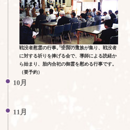
秋季彼岸法要
戦没者慰霊の行事。全国の遺族が集り、戦没者
に対する祈りを捧げる会で、導師による読経か
ら始まり、胎内合祀の御霊を慰める行事です。
（要予約）
10月
11月