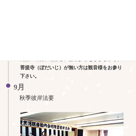
向けて鳴らします。
尚、当日に限り、鐘をご自由に鳴らすことが出
来ますので拝観所までお声を掛けて下さい。
鐘の音色と共に世界平和について考えてみては
いかがですか。
お盆の時期です（地域によって異なります）ご
先祖の遺徳に感謝し、お墓参りをしましょう。
菩提寺（ぼだいじ）が無い方は観音様をお参り
下さい。
9月
秋季彼岸法要